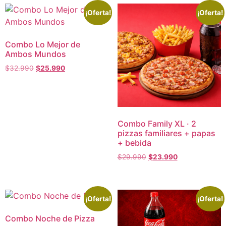
¡Oferta!
¡Oferta!
Combo Lo Mejor de
Ambos Mundos
$
32.990
$
25.990
Combo Family XL · 2
pizzas familiares + papas
+ bebida
$
29.990
$
23.990
¡Oferta!
¡Oferta!
Combo Noche de Pizza