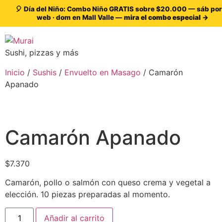
🎈 Día del Niño: Combo Niño GRATIS sobre $20.000 — sáb por
web · dom en Mall Valle —
mira el combo especial →
Sushi, pizzas y más
Inicio
/
Sushis
/
Envuelto en Masago
/ Camarón
Apanado
Camarón Apanado
$
7.370
Camarón, pollo o salmón con queso crema y vegetal a
elección. 10 piezas preparadas al momento.
Añadir al carrito